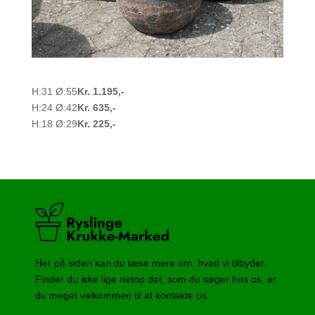
H:31 Ø:55
Kr. 1.195,-
H:24 Ø:42
Kr. 635,-
H:18 Ø:29
Kr. 225,-
Her på siden kan du læse mere om, hvad vi tilbyder.
Finder du ikke lige netop det, som du søger hos os, er
du meget velkommen til at kontakte os.