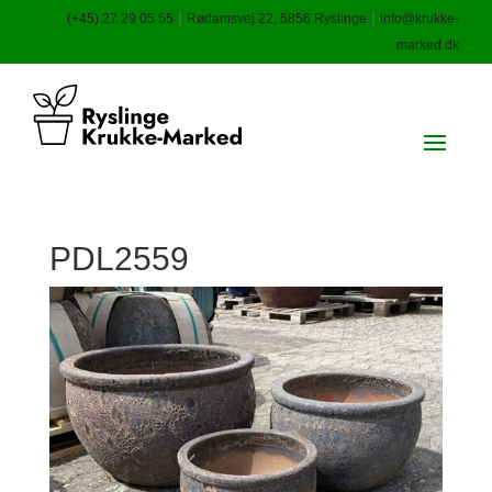
|
|
(+45) 27 29 05 55
Rødamsvej 22, 5856 Ryslinge
info@krukke-
marked.dk
PDL2559