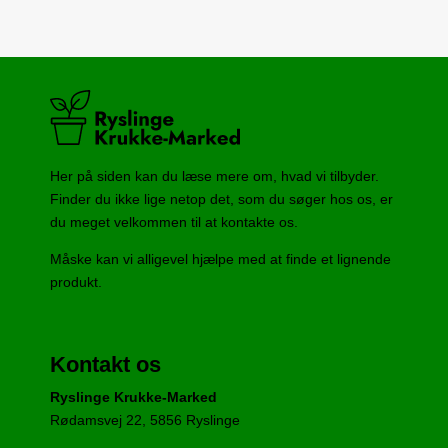
Her på siden kan du læse mere om, hvad vi tilbyder.
Finder du ikke lige netop det, som du søger hos os, er
du meget velkommen til at kontakte os.
Måske kan vi alligevel hjælpe med at finde et lignende
produkt.
Kontakt os
Ryslinge Krukke-Marked
Rødamsvej 22, 5856 Ryslinge