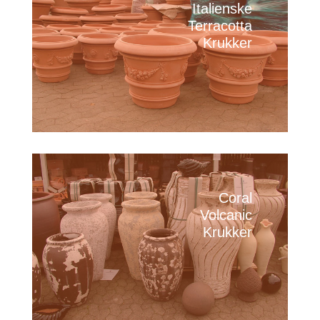
Italienske
Terracotta
Krukker
Coral
Volcanic
Krukker