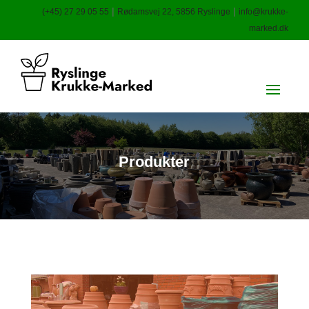
|
|
(+45) 27 29 05 55
Rødamsvej 22, 5856 Ryslinge
info@krukke-
marked.dk
Produkter