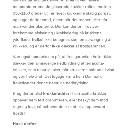
temperaturer end de glaserede krukker (oftest mellem
930-1100 grader C), er leret i krukkerne stadig porøst,
og suger derfor vand, enten når det regner, eller når
man vander planterne. Der kan derfor i frostvejr
forekomme afskalning / krakkelering på krukkens
yderflade, hvilket ikke betegnes som en sprængning af
krukken, og er derfor
ikke
dækket af frostgarantien.
Vær også opmærksom på, at frostgarantien heller ikke
dækker den almindelige nedbrydning af terracotta-
krukker, som naturligt sker, når krukkerne står ude i vind
og vejr hele året. Det fugtige klima her i Danmark
fremskynder denne naturlige nedbrydning.
Brug derfor altid
krukkefødder
til terracotta-krukker,
opbevar dem tørt om vinteren, eller beskyt dem mod
regn og fugt, så behøver de ikke at blive opbevaret
frostfrit.
Husk derfor: