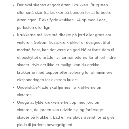
Der skal skabes et godt dræn i krukken. Brug sten
eller små skår fra krukker på bunden for at forbedre
dræningen. F.eks fylde krukken 1/4 op med Leca,
perlesten eller lign.
Krukkerne må ikke stå direkte på jord eller græs om
vinteren. Selvom frostsikre krukker er designet til at
modstå frost, kan det være en god idé at flytte dem til
et beskyttet område i vintermånederne for at forhindre
skader. Hvis det ikke er muligt, kan du dække
krukkerne med tæpper eller isolering for at minimere
eksponeringen for ekstrem kulde.
Underskåle/-fade skal fjernes fra krukkerne om
vinteren.
Undgå at fylde krukkerne helt op med jord om
vinteren, da jorden kan udvide sig og forårsage
skader på krukken. Lad en vis plads øverst for at give
plads til jordens bevægelighed.