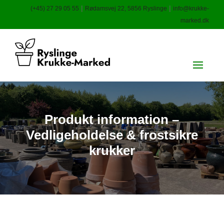
|
|
(+45) 27 29 05 55
Rødamsvej 22, 5856 Ryslinge
info@krukke-
marked.dk
Produkt information –
Vedligeholdelse & frostsikre
krukker