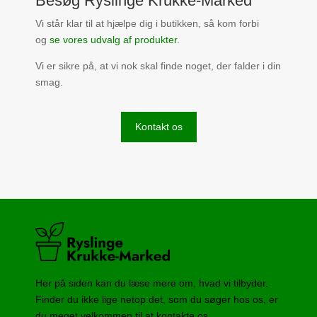
Besøg Ryslinge Krukke-Marked
Vi står klar til at hjælpe dig i butikken, så kom forbi
og
se vores udvalg af produkter
.
Vi er sikre på, at vi nok skal finde noget, der falder i din
smag.
Kontakt os
Her på siden kan du læse mere om, hvad vi tilbyder.
Finder du ikke lige netop det, som du søger hos os, er
du meget velkommen til at kontakte os.