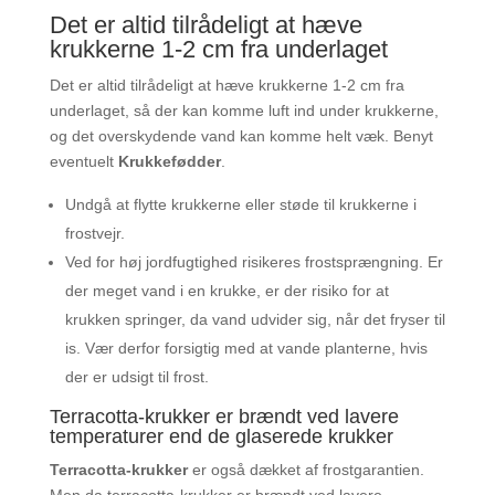
Det er altid tilrådeligt at hæve
krukkerne 1-2 cm fra underlaget
Det er altid tilrådeligt at hæve krukkerne 1-2 cm fra
underlaget, så der kan komme luft ind under krukkerne,
og det overskydende vand kan komme helt væk. Benyt
eventuelt
Krukkefødder
.
Undgå at flytte krukkerne eller støde til krukkerne i
frostvejr.
Ved for høj jordfugtighed risikeres frostsprængning. Er
der meget vand i en krukke, er der risiko for at
krukken springer, da vand udvider sig, når det fryser til
is. Vær derfor forsigtig med at vande planterne, hvis
der er udsigt til frost.
Terracotta-krukker er brændt ved lavere
temperaturer end de glaserede krukker
Terracotta-krukker
er også dækket af frostgarantien.
Men da terracotta-krukker er brændt ved lavere